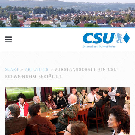
START
>
AKTUELLES
>
VORSTANDSCHAFT DER CSU
SCHWEINHEIM BESTÄTIGT