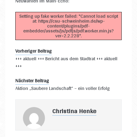
Neuwahlen im Main-Echo:
Setting up fake worker failed: "Cannot load script
at: https://csu-schweinheim.de/wp-
content/plugins/pdf-
embedder/assets/js/pdfjs/pdf.worker.min.js?
ver=2.2.228".
Vorheriger Beitrag
+++ aktuell +++ Bericht aus dem Stadtrat +++ aktuell
+++
Nächster Beitrag
Aktion „Saubere Landschaft“ – ein voller Erfolg
Christina Henke