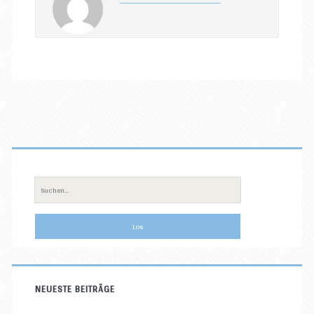
Primäre
Sidebar
Suche
nach:
NEUESTE BEITRÄGE