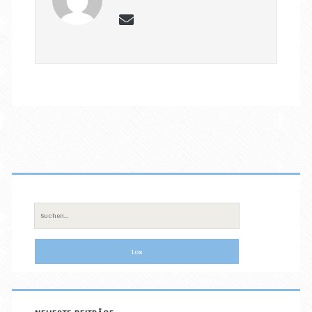
email
Primäre
Sidebar
Suche
nach: