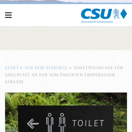
START
>
AUS DEM STADTRAT
>
TOILETTENANLAGE FÜR
GRILLPLATZ AN DER VERLÄNGERTEN EBERSBACHER
STRASSE