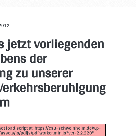
 2012
 jetzt vorliegenden
ibens der
ng zu unserer
 Verkehrsberuhigung
im
not load script at: https://csu-schweinheim.de/wp-
ssets/js/pdfjs/pdf.worker.min.js?ver=2.2.228".