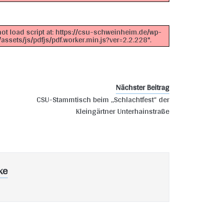
not load script at: https://csu-schweinheim.de/wp-
ssets/js/pdfjs/pdf.worker.min.js?ver=2.2.228".
Nächster Beitrag
CSU-Stammtisch beim „Schlachtfest“ der
Kleingärtner Unterhainstraße
ke