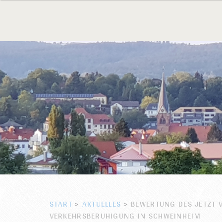
START
>
AKTUELLES
>
BEWERTUNG DES JETZT 
VERKEHRSBERUHIGUNG IN SCHWEINHEIM