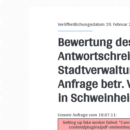
Veröffentlichungsdatum 20. Februar
Bewertung des
Antwortschre
Stadtverwaltu
Anfrage betr.
in Schweinhe
Unsere Anfrage vom 18.07.11:
Setting up fake worker failed: "Can
content/plugins/pdf-embedder/a