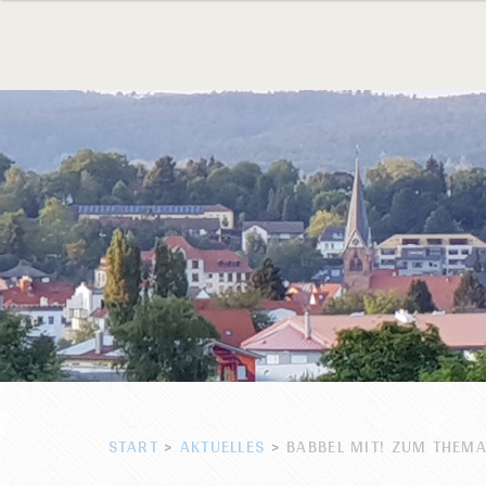
START
>
AKTUELLES
>
BABBEL MIT! ZUM THEM