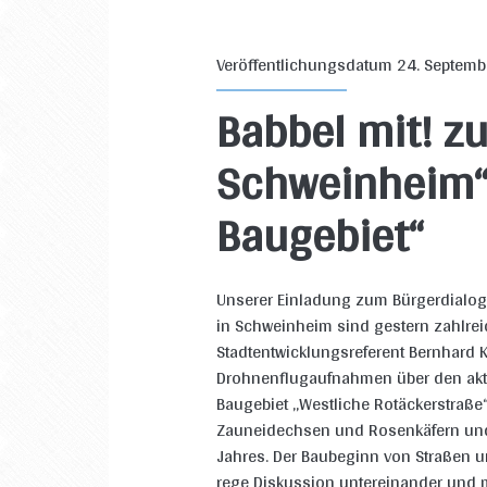
Veröffentlichungsdatum 24. Septem
Babbel mit! z
Schweinheim“
Baugebiet“
Unserer Einladung zum Bürgerdialo
in Schweinheim sind gestern zahlrei
Stadtentwicklungsreferent Bernhard 
Drohnenflugaufnahmen über den aktu
Baugebiet „Westliche Rotäckerstraß
Zauneidechsen und Rosenkäfern un
Jahres. Der Baubeginn von Straßen u
rege Diskussion untereinander und 