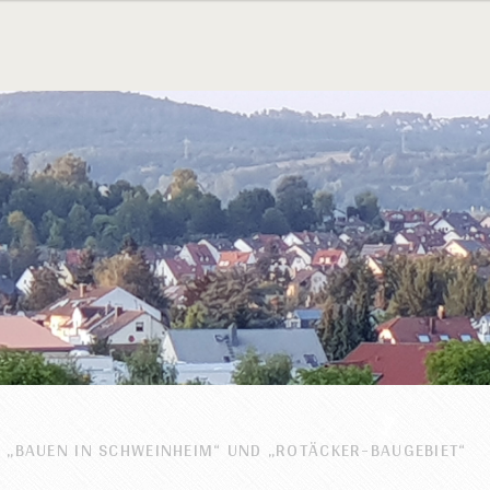
A „BAUEN IN SCHWEINHEIM“ UND „ROTÄCKER-BAUGEBIET“