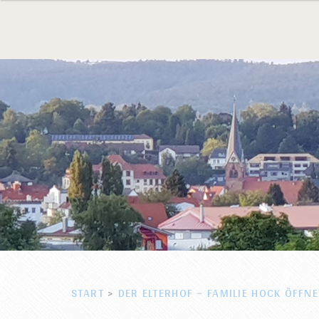
START
>
DER ELTERHOF – FAMILIE HOCK ÖFFNE